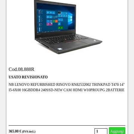
Cod.08.888R
USATO REVISIONATO
NB LENOVO REFURBISHED RINOVO RN82532002 THINKPAD T470 14"
I5-6X00 16GBDDR4 240SSD-NEW CAM HDMI W10PROUPG 2BATTERIE
365.00 €
Aggiungi
(IVA incl.)