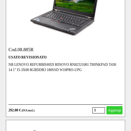
Cod.08.885R
USATO REVISIONATO
NB LENOVO REFURBISHED RINOVO RN82521001 THINKPAD T430
14.1" I5-3X00 8GBDDR3 180SSD W10PRO-UPG
292.00 €
Aggiungi
(IVA incl.)