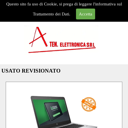
Questo sito fa uso di Cookie, si prega di leggere l'informativa sul
HOME
Trattamento dei Dati.
Accetta
USATO REVISIONATO