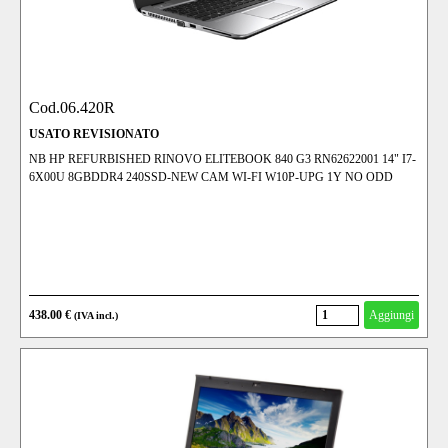
Cod.06.420R
USATO REVISIONATO
NB HP REFURBISHED RINOVO ELITEBOOK 840 G3 RN62622001 14" I7-
6X00U 8GBDDR4 240SSD-NEW CAM WI-FI W10P-UPG 1Y NO ODD
438.00 €
Aggiungi
(IVA incl.)