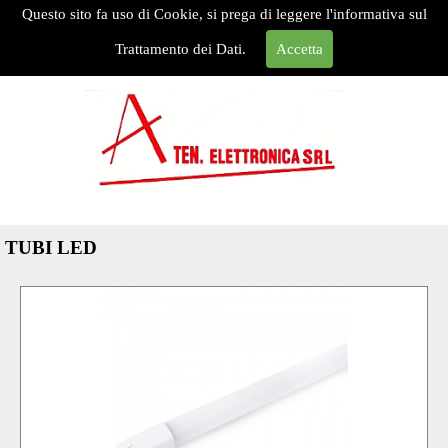
Questo sito fa uso di Cookie, si prega di leggere l'informativa sul
HOME
Trattamento dei Dati.
Accetta
TUBI LED