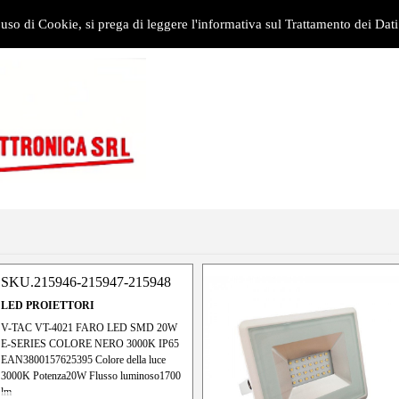
 uso di Cookie, si prega di leggere l'informativa sul Trattamento dei Dati
SKU.215946-215947-215948
LED PROIETTORI
V-TAC VT-4021 FARO LED SMD 20W
E-SERIES COLORE NERO 3000K IP65
EAN3800157625395 Colore della luce
3000K Potenza20W Flusso luminoso1700
lm