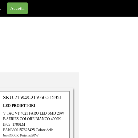
.
Accetta
SKU.215949-215950-215951
LED PROIETTORI
V-TAC VT-4021 FARO LED SMD 20W
E-SERIES COLORE BIANCO 4000K
IP65 -1700LM
EAN3800157625425 Colore della
luce3000K Potenza20W