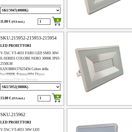
11.00 €
(IVA incl.)
SKU.215952-215953-215954
LED PROIETTORI
V-TAC VT-4031 FARO LED SMD 30W
E-SERIES COLORE NERO 3000K IP65-
2550LM
EAN3800157625456 Colore della
luce3000K Potenza30W Flusso
luminoso2550 lm Tensione
alimentazioneAC ( 220 - 240 ) V Angolo di
Diffusione110° ColoreNero Materiale
Alluminio Grado di ProtezioneIP65
13.00 €
(IVA incl.)
DimmerabileNo Potenza equivalente150W
Frequenza di input 50Hz Durata20000 ore
CRI>70 PF>0.9 Tipo di chip
SKU.215962
LEDSMD2835 Efficienza energetica90
lm/W
LED PROIETTORI
V-TAC VT-4051 50W LED