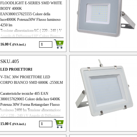
FLOODLIGHT E-SERIES SMD WHITE
BODY 4000K
EAN3800157625555 Colore della
luce4000K Potenza50W Flusso luminoso
4250 lm
Tensione alimentazioneAC ( 220 - 240 ) V
Angolo di Diffusione110° Colore Bianco
MaterialeAlluminio Grado di
16.00 €
(IVA incl.)
ProtezioneIP65 DimmerabileNo Potenza
equivalente250W Frequenza di input 50Hz
Durata20000 ore CRI>70 PF>0.9 Tipo di
SKU.405
chip LEDSMD Efficienza energetica90
lm/W
LED PROIETTORI
V-TAC 30W PROIETTORE LED
CORPO BIANCO SMD 6000К -2550LM
Caratteristiche tecniche 405 EAN
3800157629065 Colore della luce 6400K
Potenza 30W Forma Rettangolare Flusso
luminoso 2400 lm Tensione alimentazione
AC ( 220 - 240 ) V Angolo di Diffusione
100° Colore Bianco Materiale Alluminio
15.00 €
(IVA incl.)
Grado di Protezione IP65 Dimmerabile No
Frequenza di input 50Hz Durata 30000 ore