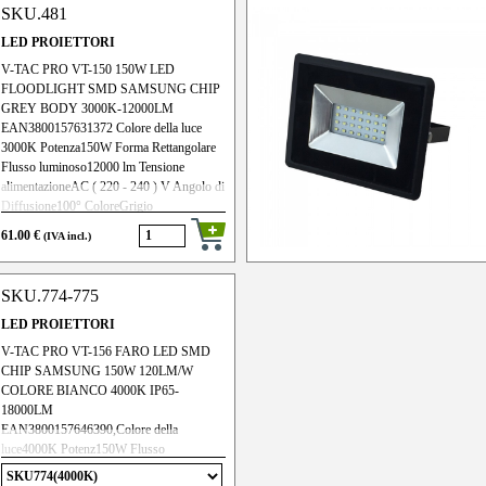
CRI>80PF>0.9 Tipo di chip LED
SKU.481
SMDSAMSUNG Efficieaen
ergetica80lm/W
LED PROIETTORI
V-TAC PRO VT-150 150W LED
FLOODLIGHT SMD SAMSUNG CHIP
GREY BODY 3000K-12000LM
EAN3800157631372 Colore della luce
3000K Potenza150W Forma Rettangolare
Flusso luminoso12000 lm Tensione
alimentazioneAC ( 220 - 240 ) V Angolo di
Diffusione100° ColoreGrigio
MaterialeAlluminio Grado di
61.00 €
(IVA incl.)
ProtezioneIP65 DimmerabileNo Frequenza
di input50Hz Durata30000 ore CRI>80
PF>0.9 Tipo di chip LEDSMD
SKU.774-775
SAMSUNG Efficienza energetica80 lm/W
LED PROIETTORI
V-TAC PRO VT-156 FARO LED SMD
CHIP SAMSUNG 150W 120LM/W
COLORE BIANCO 4000K IP65-
18000LM
EAN3800157646390,Colore della
luce4000K Potenz150W Flusso
luminoso18000 lm