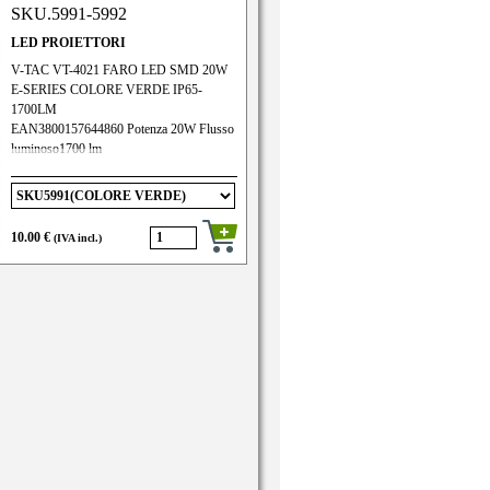
PF>0.9 Tipo di chip LEDSMD
SKU.5991-5992
SAMSUNG Efficienza energetica80 lm/W
LED PROIETTORI
V-TAC VT-4021 FARO LED SMD 20W
E-SERIES COLORE VERDE IP65-
1700LM
EAN3800157644860 Potenza 20W Flusso
luminoso1700 lm
10.00 €
(IVA incl.)